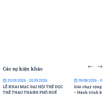
Các sự kiện khác
Sự kiện sắp diễn ra
Sự kiện s
20.09.2026 - 20.09.2026
09.08.2026 - 09
LỄ KHAI MẠC ĐẠI HỘI THỂ DỤC
Giải chạy cộng 
THỂ THAO THÀNH PHỐ HUẾ
– Hành trình kế