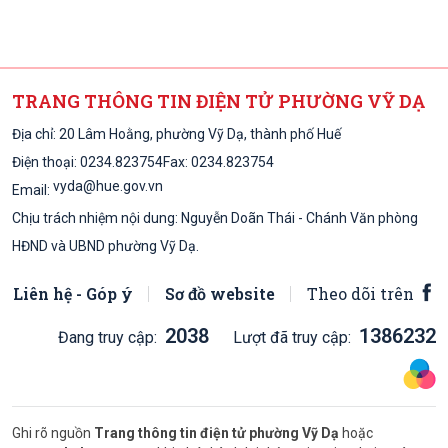
TRANG THÔNG TIN ĐIỆN TỬ PHƯỜNG VỸ DẠ
Địa chỉ: 20 Lâm Hoằng, phường Vỹ Dạ, thành phố Huế
Điện thoại:
0234.823754
Fax: 0234.823754
vyda@hue.gov.vn
Email:
Chịu trách nhiệm nội dung: Nguyễn Doãn Thái - Chánh Văn phòng
HĐND và UBND phường Vỹ Dạ.
Liên hệ - Góp ý
Sơ đồ website
Theo dõi trên
2038
1386232
Đang truy cập:
Lượt đã truy cập:
Ghi rõ nguồn
Trang thông tin điện tử phường Vỹ Dạ
hoặc