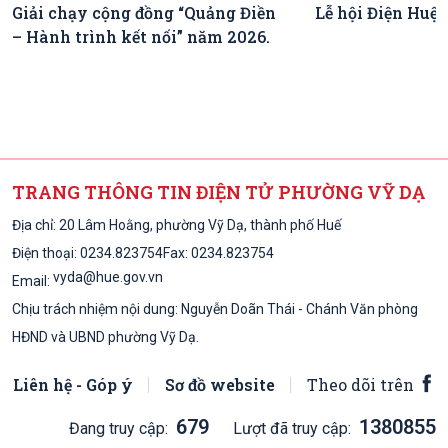
Giải chạy cộng đồng “Quảng Điền
Lễ hội Điện Huệ
– Hành trình kết nối” năm 2026.
TRANG THÔNG TIN ĐIỆN TỬ PHƯỜNG VỸ DẠ
Địa chỉ: 20 Lâm Hoằng, phường Vỹ Dạ, thành phố Huế
Điện thoại:
0234.823754
Fax: 0234.823754
vyda@hue.gov.vn
Email:
Chịu trách nhiệm nội dung: Nguyễn Doãn Thái - Chánh Văn phòng
HĐND và UBND phường Vỹ Dạ.
Liên hệ - Góp ý
Sơ đồ website
Theo dõi trên
679
1380855
Đang truy cập:
Lượt đã truy cập: